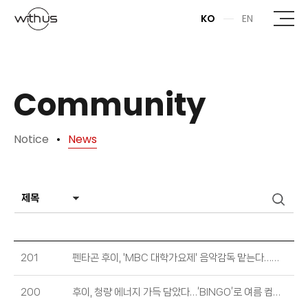
본문바로가기
KO
EN
Community
Notice
News
201
펜타곤 후이, 'MBC 대학가요제' 음악감독 맡는다…맞춤형 멘토링 예고 (출처 : MBC연예 | 네이버 엔터)
200
후이, 청량 에너지 가득 담았다…‘BINGO’로 여름 컴백 (출처 : 뉴스엔 | 네이버 엔터)