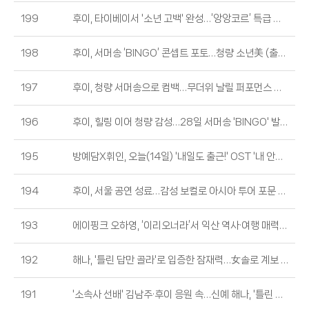
199
후이, 타이베이서 '소년 고백' 완성…‘앙앙코르’ 특급 팬사랑 (출처 : 비즈엔터)
198
후이, 서머송 ‘BINGO’ 콘셉트 포토…청량 소년美 (출처 : 스포츠동아 | 네이버 엔터)
197
후이, 청량 서머송으로 컴백…무더위 날릴 퍼포먼스 공개 (출처 : 뉴스1 | 네이버 엔터)
196
후이, 힐링 이어 청량 감성…28일 서머송 'BINGO' 발매 (출처 : OSEN | 네이버 엔터)
195
방예담X휘인, 오늘(14일) '내일도 출근!' OST '내 안에 머물러요' 발매 (출처 : 싱글리스트)
194
후이, 서울 공연 성료…감성 보컬로 아시아 투어 포문 (출처 : 비즈엔터)
193
에이핑크 오하영, ‘이리오너라’서 익산 역사·여행 매력 전했다 (출처 : 톱스타뉴스)
192
해나, '틀린 답만 골라'로 입증한 잠재력…女솔로 계보 이을 기대주 [핫피플] (출처 : OSEN | 네이버 엔터)
191
'소속사 선배' 김남주·후이 응원 속…신예 해나, '틀린 답만 골라' 데뷔 박차 (출처 : 엑스포츠뉴스 | 네이버 엔터)