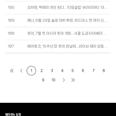
190
오하영, 백제의 여인 된다…‘타임슬립’ 버라이어티 ‘이리오너라’ 출연 (출처 : 스포츠경향 | 네이버 엔터)
189
해나, 6월 29일 솔로 데뷔 확정..위드어스 첫 여자 신인 [공식] (출처 : OSEN | 네이버 엔터)
188
후이, 7월 첫 아시아 투어 개최…서울·도쿄·타이베이 공연 (출처 : 스타데일리뉴스)
187
에이핑크, 15주년 亞 투어 피날레…라이브·재미·감동 다 잡았다! (출처 : MBC연예 | 네이버 엔터)
1
2
3
4
5
6
7
8
9
10
With US