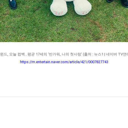
윈드, 오늘 컴백…평균 17세의 ‘반가워, 나의 첫사랑’ (출처 : 뉴스1 | 네이버 TV연
https://m.entertain.naver.com/article/421/0007827743