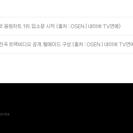
첫 음원차트 1위..입소문 시작 (출처 : OSEN | 네이버 TV연예)
Love’ 전곡 트랙비디오 공개..웰메이드 구성 (출처 : OSEN | 네이버 TV연
Korea