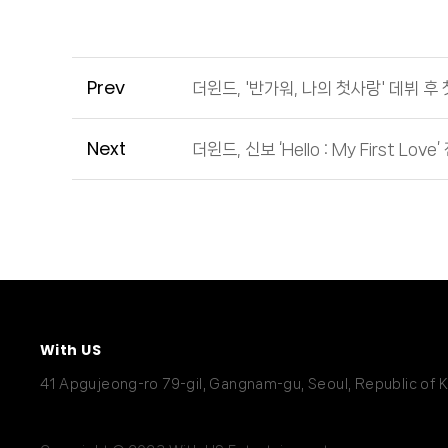
Prev
더윈드, '반가워, 나의 첫사랑' 데뷔 후 
Next
더윈드, 신보 ‘Hello : My First 
With US
41 Apgujeong-ro 79-gil, Gangnam-gu, Seoul, Republic of 