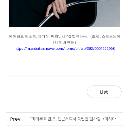
에이핑크 박초롱, 차기작 ‘찌찌’…시즌2 합류 [공식] (출처 : 스포츠동아
| 네이버 엔터)
https://m.entertain.naver.com/home/article/382/0001222968
List
Prev
“마마무 휘인, 첫 팬콘서트서 폭발한 팬사랑→아시아 투어로 글로벌 무대 확장” (출처 : 톱스타뉴스)