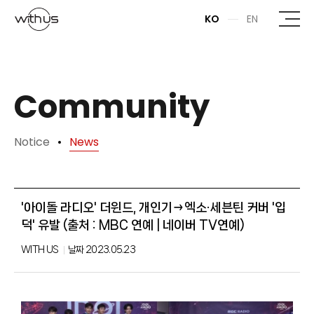
본문바로가기
KO
EN
Community
Notice
News
'아이돌 라디오' 더윈드, 개인기→엑소·세븐틴 커버 '입
덕' 유발 (출처 : MBC 연예 | 네이버 TV연예)
WITH US
날짜
2023.05.23