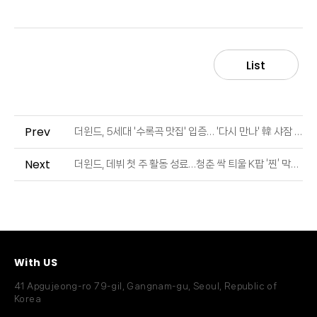
List
Prev
더윈드, 5세대 '수록곡 맛집' 입증… '다시 만나' 韓 샤잠 4위 (출처 : JTBC | 네이버 TV연예)
Next
더윈드, 데뷔 첫 주 활동 성료…청춘 싹 틔울 K팝 ‘찐’ 막내 등판 (출처 : 일간스포츠 | 네이버 TV연예)
With US
41 Apgujeong-ro 79-gil, Gangnam-gu, Seoul, Republic of
Korea