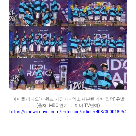
'아이돌 라디오' 더윈드, 개인기→엑소·세븐틴 커버 '입덕' 유발
(출처 : MBC 연예 | 네이버 TV연예)
https://n.news.naver.com/entertain/article/408/000018954
1