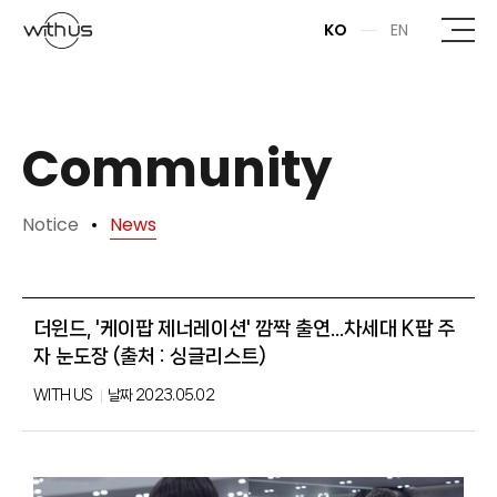
본문바로가기
KO
EN
Community
Notice
News
더윈드, '케이팝 제너레이션' 깜짝 출연...차세대 K팝 주
자 눈도장 (출처 : 싱글리스트)
WITH US
날짜
2023.05.02