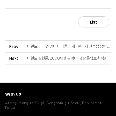
List
Prev
더윈드, 태국인 멤버 타나톤 공개... 한국서 연습생 생활 (출처 : 싱글리스트)
Next
더윈드 장현준, 2008년생 찐막내! 청량 콘셉트 최적화 아이돌 (출처 : 싱글리스트)
With US
41 Apgujeong-ro 79-gil, Gangnam-gu, Seoul, Republic of
Korea