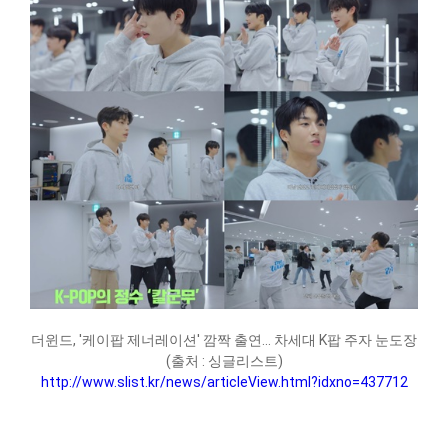
더윈드, '케이팝 제너레이션' 깜짝 출연... 차세대 K팝 주자 눈도장
(출처 : 싱글리스트)
http://www.slist.kr/news/articleView.html?idxno=437712