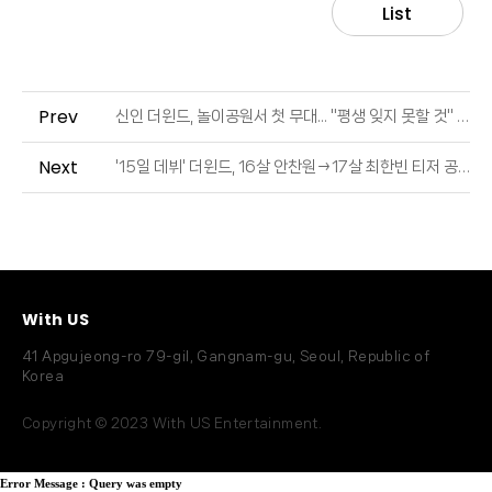
List
Prev
신인 더윈드, 놀이공원서 첫 무대... "평생 잊지 못할 것" (출처 : 이데일리 | 네이버 TV연예)
Next
'15일 데뷔' 더윈드, 16살 안찬원→17살 최한빈 티저 공개 (출처 : OSEN | 네이버 TV연예)
With US
41 Apgujeong-ro 79-gil, Gangnam-gu, Seoul, Republic of
Korea
Copyright © 2023 With US Entertainment.
Error Message :
Query was empty