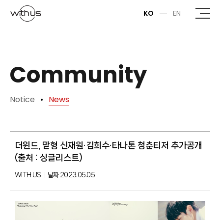
본문바로가기
KO
EN
Community
Notice
News
더윈드, 맏형 신재원·김희수·타나톤 청춘티저 추가공개
(출처 : 싱글리스트)
WITH US
날짜
2023.05.05