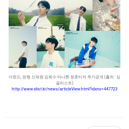
더윈드, 맏형 신재원·김희수·타나톤 청춘티저 추가공개 (출처 : 싱
글리스트)
http://www.slist.kr/news/articleView.html?idxno=447723