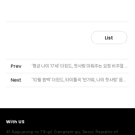
List
Prev
‘평균 나이 17세’ 더윈드, 첫사랑 이뤄주는 요정 비주얼 (출처 : 스포츠동아 | 네이버 TV연예)
Next
‘10월 컴백’ 더윈드, 타이틀곡 ‘반가워, 나의 첫사랑’ 음원 일부 최초 공개 (출처 : 일간스포츠 | 네이버 TV연예)
With US
41 Apgujeong-ro 79-gil, Gangnam-gu, Seoul, Republic of