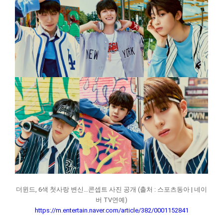
더윈드, 6색 첫사랑 변신…콘셉트 사진 공개 (출처 : 스포츠동아 | 네이
버 TV연예)
https://m.entertain.naver.com/article/382/0001152841