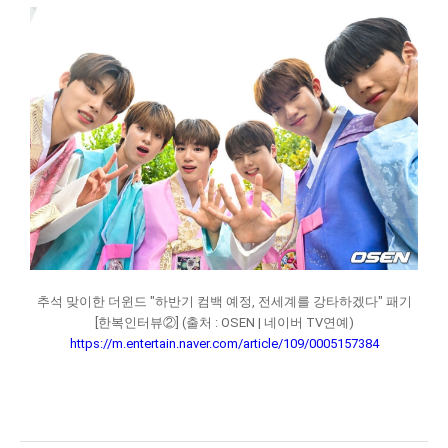
추석 맞이한 더윈드 "하반기 컴백 예정, 전세계를 강타하겠다" 패기
[한복인터뷰②] (출처 : OSEN | 네이버 TV연예)
https://m.entertain.naver.com/article/109/0005157384