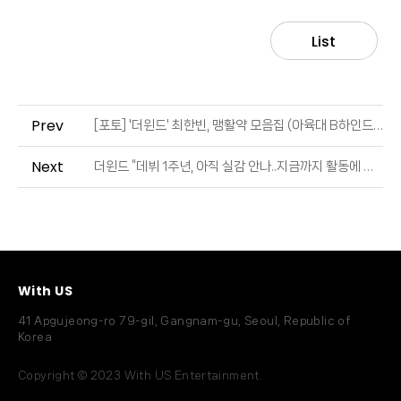
List
Prev
[포토] '더윈드' 최한빈, 맹활약 모음집 (아육대 B하인드) (출처 : MBC연예 | 네이버 TV연예)
Next
더윈드 “데뷔 1주년, 아직 실감 안나..지금까지 활동에 제 점수는요” [한복인터뷰①] (출처 : OSEN | 네이버 TV연예)
With US
41 Apgujeong-ro 79-gil, Gangnam-gu, Seoul, Republic of
Korea
Copyright © 2023 With US Entertainment.