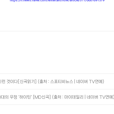
https://n.news.naver.com/entertain/now/article/311/0001691579
런 것이다[신곡읽기] (출처 : 스포티비뉴스 | 네이버 TV연예)
대의 우정 '하이틴' [MD신곡] (출처 : 마이데일리 | 네이버 TV연예