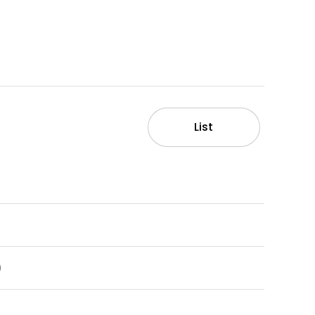
List
)