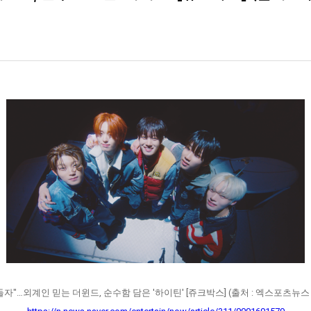
자"…외계인 믿는 더윈드, 순수함 담은 '하이틴' [쥬크박스] (출처 : 엑스포츠뉴스 