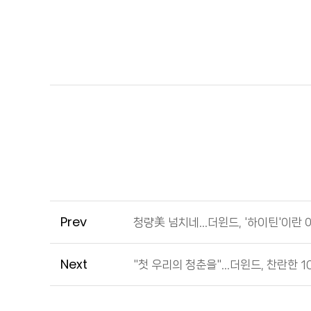
Prev
청량美 넘치네…더윈드, '하이틴'이란 이
Next
"첫 우리의 청춘을"…더윈드, 찬란한 10