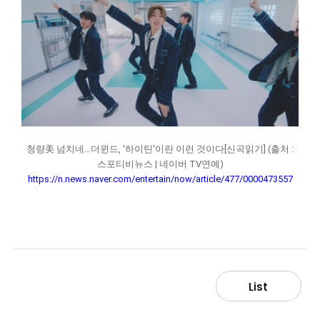
청량美 넘치네…더윈드, '하이틴'이란 이런 것이다[신곡읽기] (출처 :
스포티비뉴스 | 네이버 TV연예)
https://n.news.naver.com/entertain/now/article/477/0000473557
List