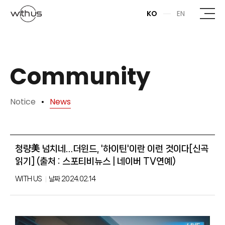
본문바로가기
KO
EN
Community
Notice
News
청량美 넘치네…더윈드, '하이틴'이란 이런 것이다[신곡
읽기] (출처 : 스포티비뉴스 | 네이버 TV연예)
WITH US
날짜
2024.02.14