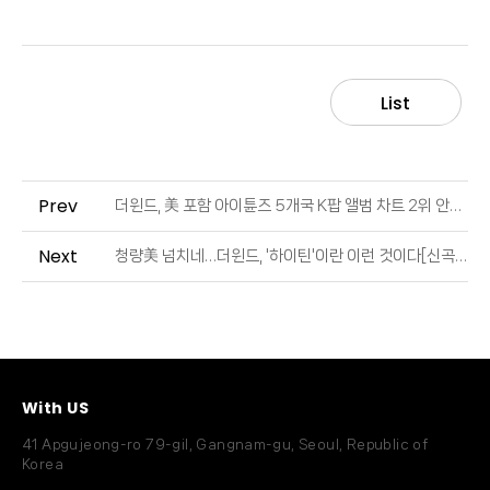
List
Prev
더윈드, 美 포함 아이튠즈 5개국 K팝 앨범 차트 2위 안착 (출처 : 스타뉴스 | 네이버 TV연예)
Next
청량美 넘치네…더윈드, '하이틴'이란 이런 것이다[신곡읽기] (출처 : 스포티비뉴스 | 네이버 TV연예)
With US
41 Apgujeong-ro 79-gil, Gangnam-gu, Seoul, Republic of
Korea