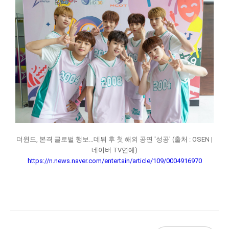
더윈드, 본격 글로벌 행보…데뷔 후 첫 해외 공연 '성공' (출처 : OSEN |
네이버 TV연예)
https://n.news.naver.com/entertain/article/109/0004916970