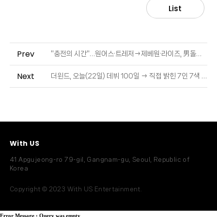
List
Prev
"충전의 시간"…원어스·트레저→제베원·라이즈, 男돌들의 계획 [추석 인사①] (출처 : 엑스포츠뉴스 | 네이버 TV연예)
Next
더윈드, 오늘(22일) 데뷔 100일 → 직접 밝힌 7인 7색 '땡스투' (출처 : OSEN | 네이버 TV연예)
With US
41 Apgujeong-ro 79-gil, Gangnam-gu, Seoul, Republic of
Korea
Copyright © 2023 With US Entertainment.
Error Message :
Query was empty