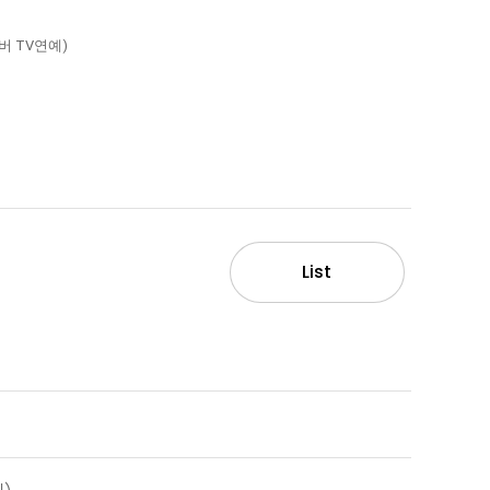
이버 TV연예)
List