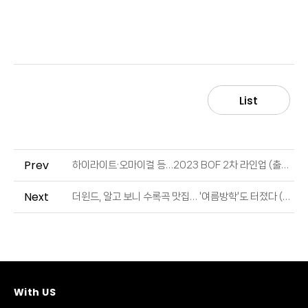
List
Prev
하이라이트·오마이걸 등…2023 BOF 2차 라인업 (출처 : 뉴시스 | 네이버뉴스)
Next
더윈드, 알고 보니 수록곡 맛집… '여름방학'도 터졌다 (출처 : 이데일리 | 네이버 TV연예)
With US