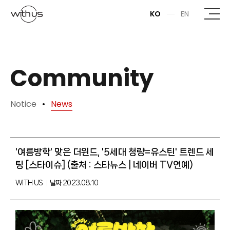
본문바로가기
KO
EN
Community
Notice
News
'여름방학' 맞은 더윈드, '5세대 청량=유스틴' 트렌드 세
팅 [스타이슈] (출처 : 스타뉴스 | 네이버 TV연예)
WITH US
날짜
2023.08.10