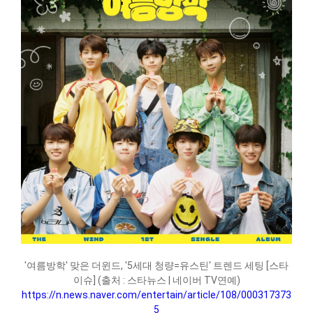
'여름방학' 맞은 더윈드, '5세대 청량=유스틴' 트렌드 세팅 [스타
이슈] (출처 : 스타뉴스 | 네이버 TV연예)
https://n.news.naver.com/entertain/article/108/000317373
5