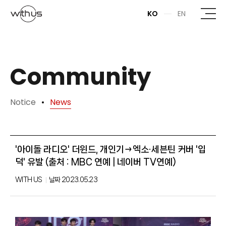
본문바로가기
KO
EN
Community
Notice
News
'아이돌 라디오' 더윈드, 개인기→엑소·세븐틴 커버 '입
덕' 유발 (출처 : MBC 연예 | 네이버 TV연예)
WITH US
날짜
2023.05.23