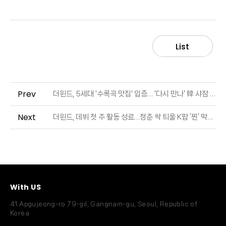
List
Prev
더윈드, 5세대 '수록곡 맛집' 입증… '다시 만나' 韓 샤잠 4위 (출처 : JTBC | 네이버 TV연예)
Next
더윈드, 데뷔 첫 주 활동 성료…청춘 싹 틔울 K팝 ‘찐’ 막내 등판 (출처 : 일간스포츠 | 네이버 TV연예)
With US
41 Apgujeong-ro 79-gil, Gangnam-gu, Seoul, Republic of
Korea