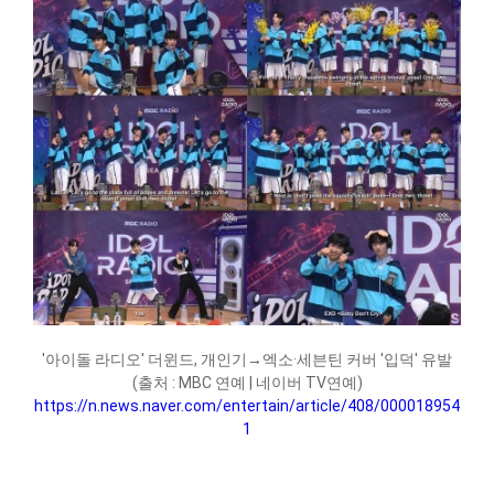
'아이돌 라디오' 더윈드, 개인기→엑소·세븐틴 커버 '입덕' 유발
(출처 : MBC 연예 | 네이버 TV연예)
https://n.news.naver.com/entertain/article/408/000018954
1