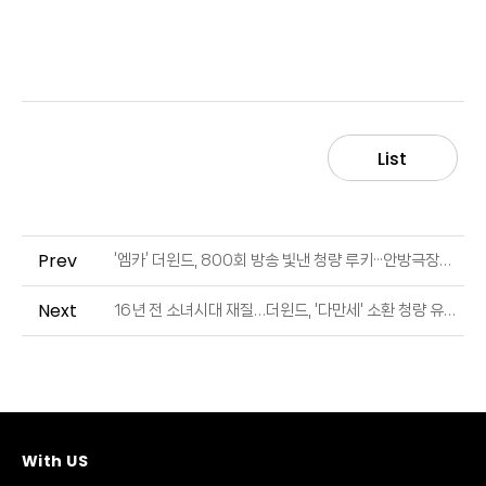
List
Prev
‘엠카’ 더윈드, 800회 방송 빛낸 청량 루키···안방극장에 데뷔곡 ‘ISLAND’(아일랜드)·‘아낀다’ 커버 선물 (출처 : 스포츠경향 | 네이버 TV연예)
Next
16년 전 소녀시대 재질…더윈드, '다만세' 소환 청량 유스틴 [엑's 초점] (출처 : 엑스포츠뉴스 | 네이버 TV연예)
With US