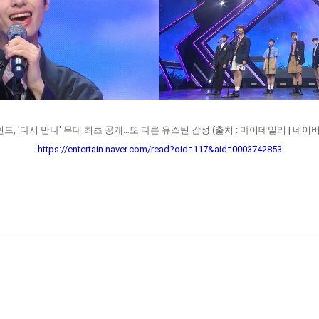
윈드, '다시 만나' 무대 최초 공개…또 다른 유스틴 감성 (출처 : 마이데일리 | 네이버
https://entertain.naver.com/read?oid=117&aid=0003742853