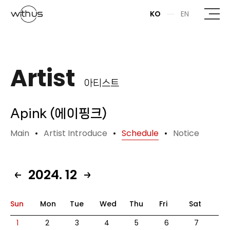
본문바로가기
KO
EN
Artist
아티스트
Apink (에이핑크)
Main
Artist Introduce
Schedule
Notice
2024. 12
Sun
Mon
Tue
Wed
Thu
Fri
Sat
1
2
3
4
5
6
7