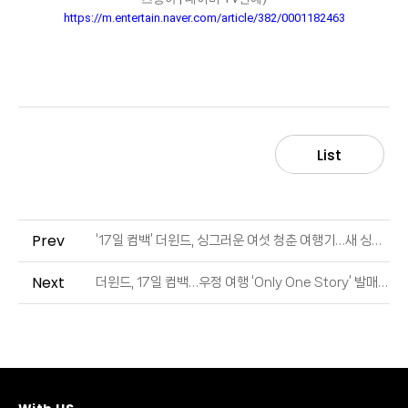
https://m.entertain.naver.com/article/382/0001182463
List
Prev
‘17일 컴백’ 더윈드, 싱그러운 여섯 청춘 여행기…새 싱글 콘셉트 포토 공개 완료 (출처 : 엑스포츠뉴스 | 네이버 TV연예)
Next
더윈드, 17일 컴백…우정 여행 ‘Only One Story’ 발매 (출처 : 스포츠동아 | 네이버 TV연예)