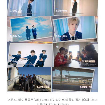
더윈드, 타이틀곡은 ‘Only One’…하이라이트 메들리 공개 (출처 : 스포
츠동아 | 네이버 TV연예)