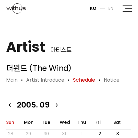
본문바로가기
KO
EN
Artist
아티스트
더윈드 (The Wind)
Main
Artist Introduce
Schedule
Notice
2005. 09
Sun
Mon
Tue
Wed
Thu
Fri
Sat
28
29
30
31
1
2
3