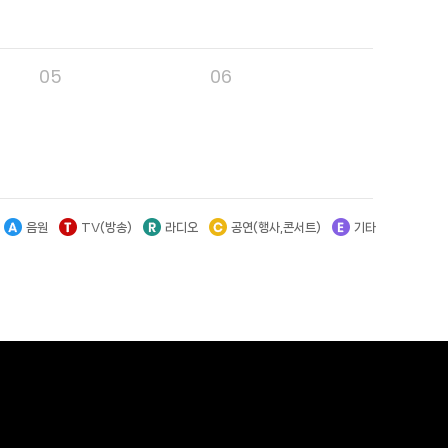
05
06
음원
TV(방송)
라디오
공연(행사,콘서트)
기타