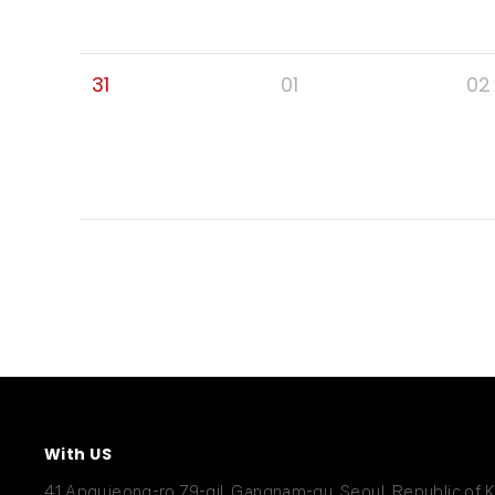
31
01
02
With US
41 Apgujeong-ro 79-gil, Gangnam-gu, Seoul, Republic of 