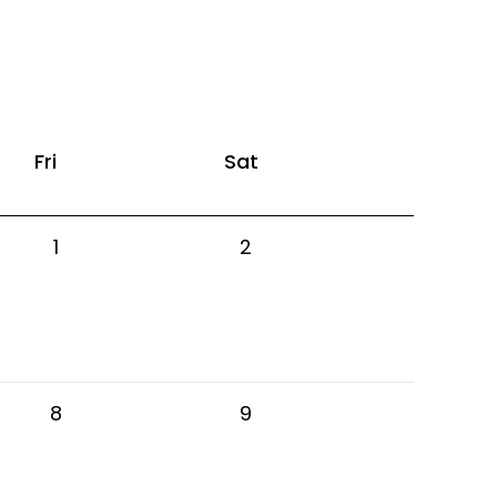
Fri
Sat
1
2
8
9