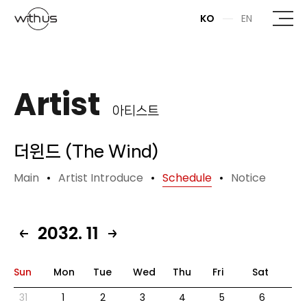
본문바로가기
KO
EN
Artist
아티스트
더윈드 (The Wind)
Main
Artist Introduce
Schedule
Notice
2032. 11
Sun
Mon
Tue
Wed
Thu
Fri
Sat
31
1
2
3
4
5
6