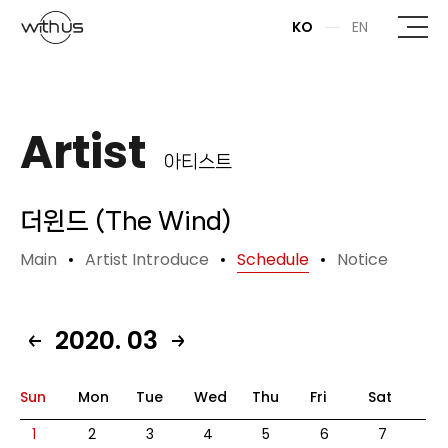
본문바로가기
KO
EN
Artist
아티스트
더윈드 (The Wind)
Main
Artist Introduce
Schedule
Notice
2020. 03
Sun
Mon
Tue
Wed
Thu
Fri
Sat
1
2
3
4
5
6
7