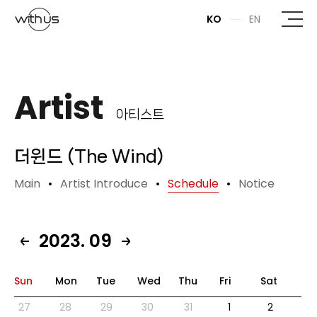
본문바로가기
KO
EN
Artist
아티스트
더윈드 (The Wind)
Main
Artist Introduce
Schedule
Notice
2023. 09
Sun
Mon
Tue
Wed
Thu
Fri
Sat
27
28
29
30
31
1
2