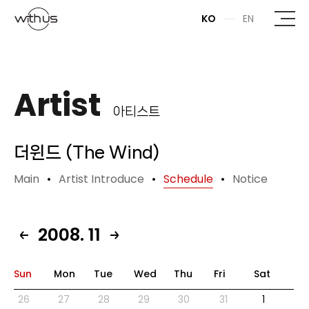
본문바로가기
KO
EN
Artist
아티스트
더윈드 (The Wind)
Main
Artist Introduce
Schedule
Notice
2008. 11
Sun
Mon
Tue
Wed
Thu
Fri
Sat
26
27
28
29
30
31
1